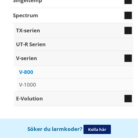
Singeltemp
Spectrum
TX-serien
UT-R Serien
V-serien
V-800
V-1000
E-Volution
Söker du larmkoder?
Kolla här