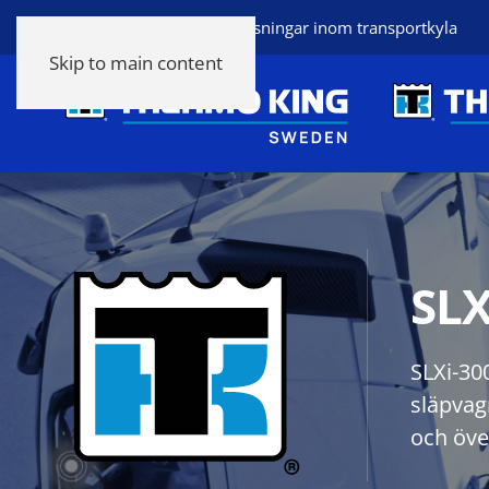
Thermo King heltäckande lösningar inom transportkyla
Skip to main content
SLX
SLXi-30
släpvag
och öve