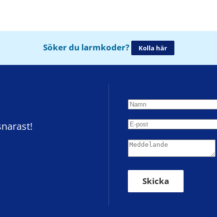
Söker du larmkoder?
Kolla här
snarast!
Skicka