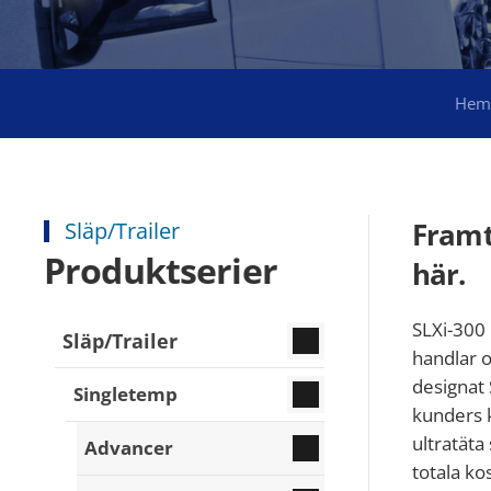
Hem
Framt
Släp/Trailer
Produktserier
här.
SLXi-300 
Släp/Trailer
handlar o
designat 
Singletemp
kunders k
ultratät
Advancer
totala ko