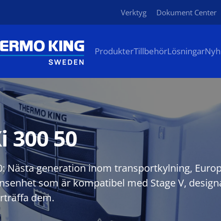
Verktyg
Dokument Center
Produkter
Tillbehör
Lösningar
Nyh
i 300 50
0: Nästa generation inom transportkylning, Europ
nsenhet som är kompatibel med Stage V, designa
rträffa dem.