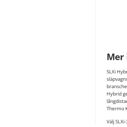
Mer 
SLXi Hybr
släpvagns
branschen
Hybrid ge
långdista
Thermo K
Välj SLXi