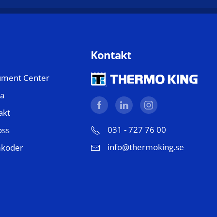
Kontakt
ment Center
a
akt
031 - 727 76 00
oss
info@thermoking.se
mkoder