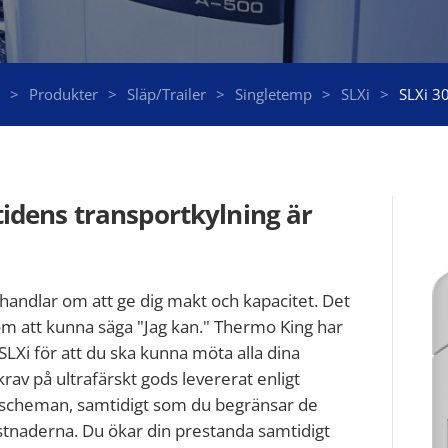
Produkter
Släp/Trailer
Singletemp
SLXi
SLXi 3
idens transportkylning är
handlar om att ge dig makt och kapacitet. Det
m att kunna säga "Jag kan." Thermo King har
SLXi för att du ska kunna möta alla dina
rav på ultrafärskt gods levererat enligt
a scheman, samtidigt som du begränsar de
stnaderna. Du ökar din prestanda samtidigt