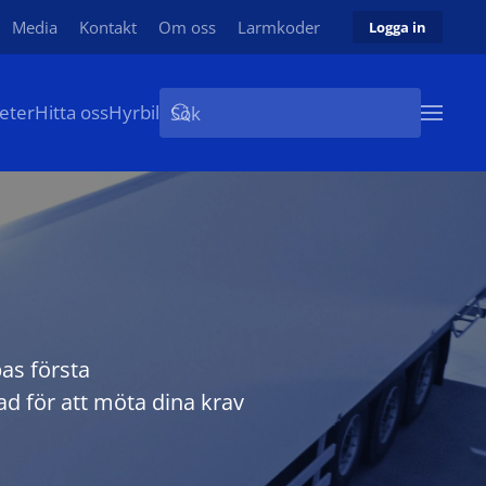
Media
Kontakt
Om oss
Larmkoder
Logga in
eter
Hitta oss
Hyrbil
as första
d för att möta dina krav