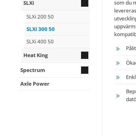
som du mi
SLXi
leverera
SLXi 200 50
utveckli
uppvärmn
SLXi 300 50
kompatib
SLXi 400 50
Påli
Heat King
Ökad
Spectrum
Enkl
Axle Power
Bep
datö