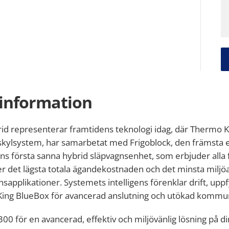
information
id representerar framtidens teknologi idag, där Thermo K
kylsystem, har samarbetat med Frigoblock, den främsta ex
s första sanna hybrid släpvagnsenhet, som erbjuder alla f
r det lägsta totala ägandekostnaden och det minsta miljöa
nsapplikationer. Systemets intelligens förenklar drift, up
ing BlueBox för avancerad anslutning och utökad kommunik
-300 för en avancerad, effektiv och miljövänlig lösning på 