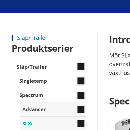
Intr
Släp/Trailer
Produktserier
Möt SLX
överträ
Släp/Trailer
växthus
Singletemp
Spectrum
Spe
Advancer
SLXi