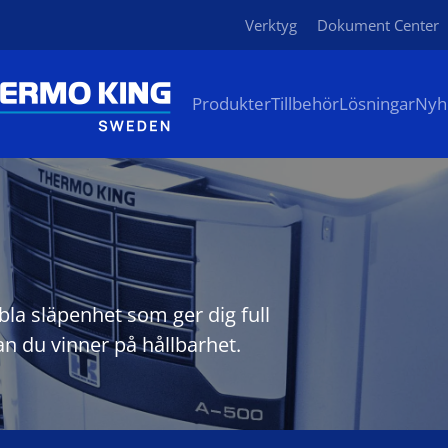
Verktyg
Dokument Center
Produkter
Tillbehör
Lösningar
Nyh
bla släpenhet som ger dig full
n du vinner på hållbarhet.