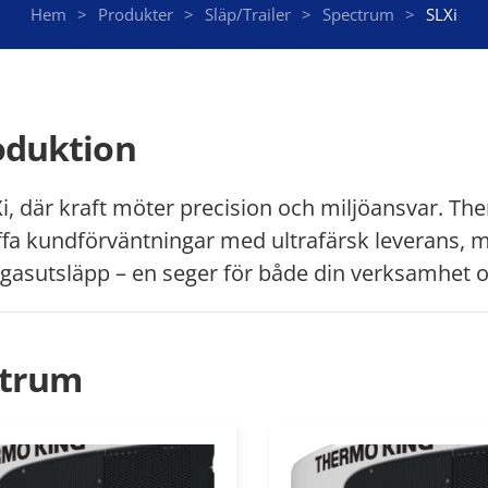
Hem
Produkter
Släp/Trailer
Spectrum
SLXi
oduktion
i, där kraft möter precision och miljöansvar. The
ffa kundförväntningar med ultrafärsk leverans,
gasutsläpp – en seger för både din verksamhet o
ctrum