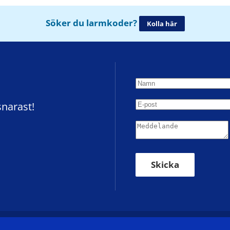
Söker du larmkoder?
Kolla här
snarast!
Skicka