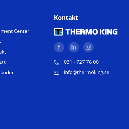
Kontakt
ment Center
a
akt
031 - 727 76 00
oss
info@thermoking.se
mkoder