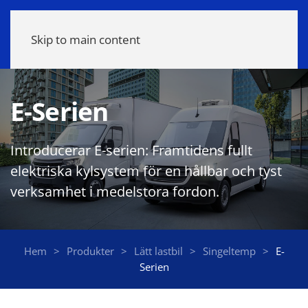
Meny
Skip to main content
E-Serien
Introducerar E-serien: Framtidens fullt
elektriska kylsystem för en hållbar och tyst
verksamhet i medelstora fordon.
Hem
Produkter
Lätt lastbil
Singeltemp
E-
Serien