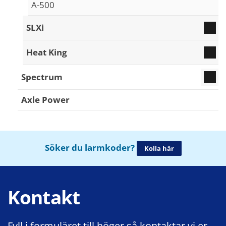
A-500
SLXi
Heat King
Spectrum
Axle Power
Söker du larmkoder?
Kolla här
Kontakt
Fyll i formuläret till höger så kontaktar vi er