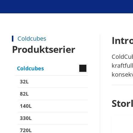
Intr
Coldcubes
Produktserier
ColdCub
kraftfu
Coldcubes
konsekv
32L
82L
Stor
140L
330L
720L