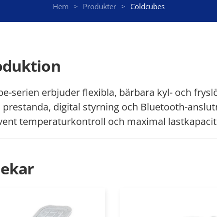
Hem
Produkter
Coldcubes
oduktion
e-serien erbjuder flexibla, bärbara kyl- och frys
ll prestanda, digital styrning och Bluetooth-anslu
ent temperaturkontroll och maximal lastkapacitet
lekar