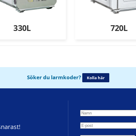
330L
720L
Söker du larmkoder?
Kolla här
snarast!