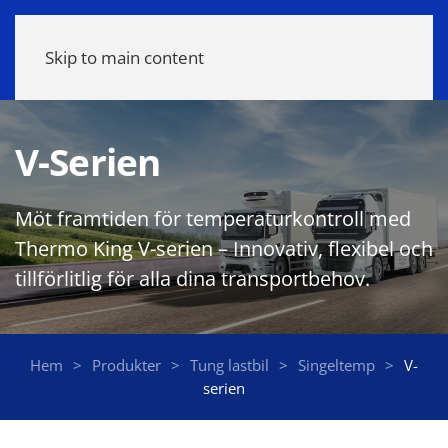
Meny
Skip to main content
V-Serien
Möt framtiden för temperaturkontroll med
Thermo King V-serien – Innovativ, flexibel och
tillförlitlig för alla dina transportbehov.
Hem
Produkter
Tung lastbil
Singeltemp
V-
serien