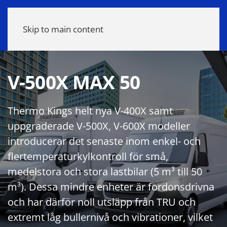
Meny
Skip to main content
V-500X MAX 50
Thermo Kings helt nya V-400X samt
uppgraderade V-500X, V-600X modeller
introducerar det senaste inom enkel- och
flertemperaturkylkontroll för små,
medelstora och stora lastbilar (5 m³ till 50
m³). Dessa mindre enheter är fordonsdrivna
och har därför noll utsläpp från TRU och
extremt låg bullernivå och vibrationer, vilket