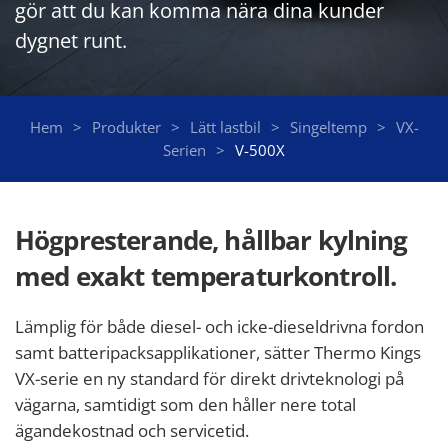
gör att du kan komma nära dina kunder
dygnet runt.
Hem
Produkter
Lätt lastbil
Singeltemp
VX-
Serien
V-500X
Högpresterande, hållbar kylning
med exakt temperaturkontroll.
Lämplig för både diesel- och icke-dieseldrivna fordon
samt batteripacksapplikationer, sätter Thermo Kings
VX-serie en ny standard för direkt drivteknologi på
vägarna, samtidigt som den håller nere total
ägandekostnad och servicetid.