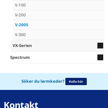
V-100
V-200
V-200S
V-300
VX-Serien
Spectrum
Söker du larmkoder?
Kolla här
Kontakt