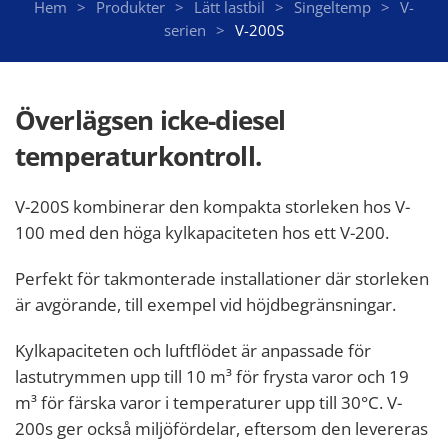
Hem
Produkter
Lätt lastbil
Singeltemp
V-
serien
V-200S
Överlägsen icke-diesel
temperaturkontroll.
V-200S kombinerar den kompakta storleken hos V-
100 med den höga kylkapaciteten hos ett V-200.
Perfekt för takmonterade installationer där storleken
är avgörande, till exempel vid höjdbegränsningar.
Kylkapaciteten och luftflödet är anpassade för
lastutrymmen upp till 10 m³ för frysta varor och 19
m³ för färska varor i temperaturer upp till 30°C. V-
200s ger också miljöfördelar, eftersom den levereras