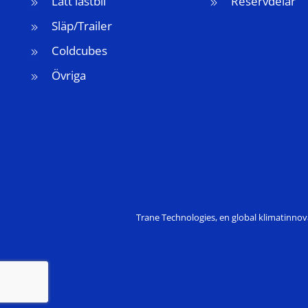
Lätt lastbil
Reservdelar
Släp/Trailer
Coldcubes
Övriga
Trane Technologies, en global klimatinnova