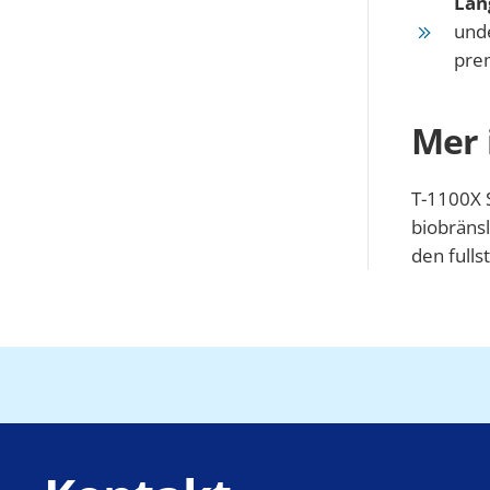
Lång
unde
prem
Mer 
T-1100X 
biobräns
den fulls