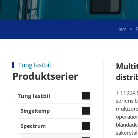
Hem
P
Multi
Tung lastbil
Produktserier
distri
T-1100X 
Tung lastbil
seriens b
multizons
Singeltemp
operatio
blandade 
Spectrum
säkerstäl