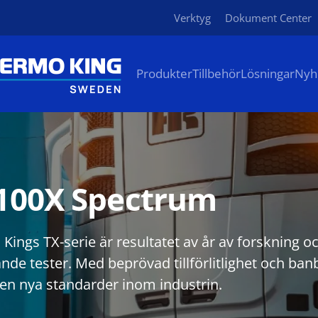
Verktyg
Dokument Center
Produkter
Tillbehör
Lösningar
Nyh
100X Spectrum
Kings TX-serie är resultatet av år av forskning o
nde tester. Med beprövad tillförlitlighet och banb
den nya standarder inom industrin.