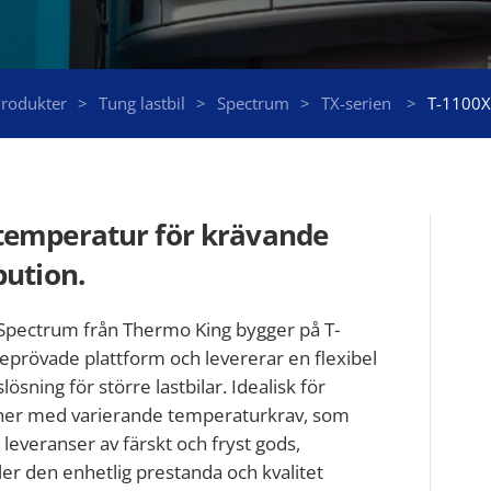
rodukter
Tung lastbil
Spectrum
TX-serien
T-1100X
temperatur för krävande
bution.
Spectrum från Thermo King bygger på T-
eprövade plattform och levererar en flexibel
lösning för större lastbilar. Idealisk för
ner med varierande temperaturkrav, som
leveranser av färskt och fryst gods,
ler den enhetlig prestanda och kvalitet