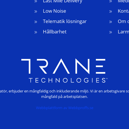
Last Mile Delivery
Medi
Low Noise
Kont
Telematik lösningar
Om 
Hållbarhet
Lar
tör, erbjuder en mångfaldig och inkluderande miljö. Vi är en arbetsgivare s
mångfald på arbetsplatsen.
Webbplattform av
Webbproffs.se