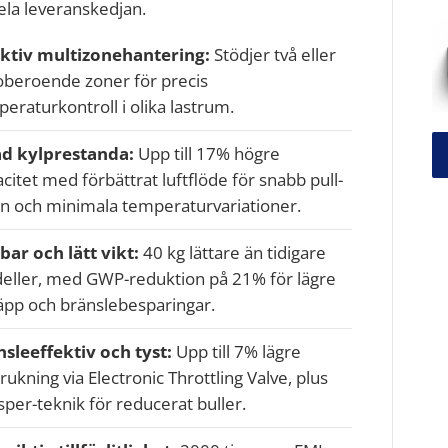
la leveranskedjan.
ektiv multizonehantering:
Stödjer två eller
oberoende zoner för precis
eraturkontroll i olika lastrum.
d kylprestanda:
Upp till 17% högre
citet med förbättrat luftflöde för snabb pull-
n och minimala temperaturvariationer.
bar och lätt vikt:
40 kg lättare än tidigare
eller, med GWP-reduktion på 21% för lägre
äpp och bränslebesparingar.
sleeffektiv och tyst:
Upp till 7% lägre
rukning via Electronic Throttling Valve, plus
per-teknik för reducerat buller.