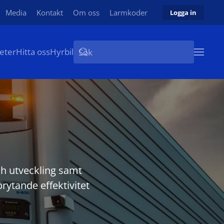
Media
Kontakt
Om oss
Larmkoder
Logga in
eter
Hitta oss
Hyrbil
ch utveckling samt
rytande effektivitet