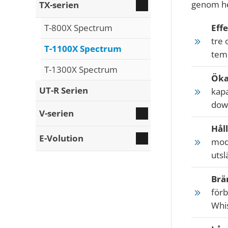
genom he
TX-serien
T-800X Spectrum
Eff
tre 
T-1100X Spectrum
temp
T-1300X Spectrum
Öka
UT-R Serien
kapa
dow
V-serien
Håll
E-Volution
mod
utsl
Brän
förb
Whis