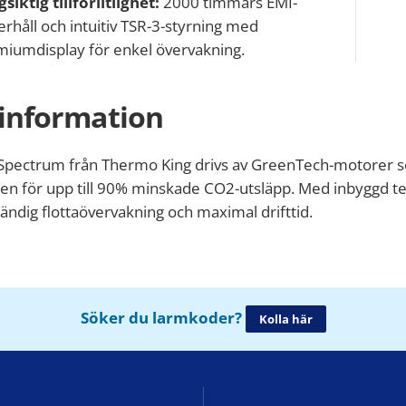
siktig tillförlitlighet:
2000 timmars EMI-
rhåll och intuitiv TSR-3-styrning med
iumdisplay för enkel övervakning.
information
Spectrum från Thermo King drivs av GreenTech-motorer 
len för upp till 90% minskade CO2-utsläpp. Med inbyggd t
tändig flottaövervakning och maximal drifttid.
Söker du larmkoder?
Kolla här