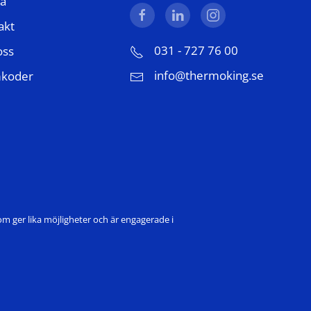
a
akt
031 - 727 76 00
oss
info@thermoking.se
mkoder
om ger lika möjligheter och är engagerade i