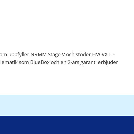
som uppfyller NRMM Stage V och stöder HVO/XTL-
elematik som BlueBox och en 2-års garanti erbjuder